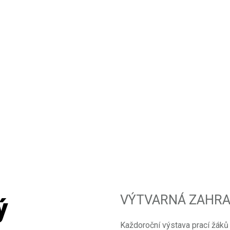
VÝTVARNÁ ZAHR
ý
Každoroční výstava prací žáků