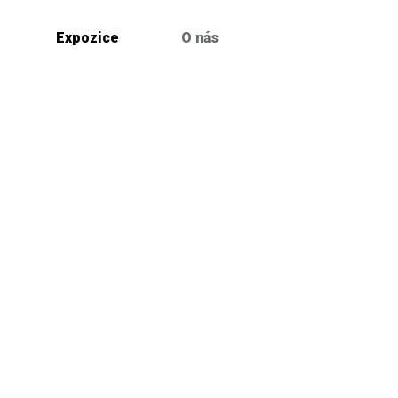
Expozice
O nás
Výstavy
Keramická setkání
Současná keramika
Kolínské roviny
Archiv