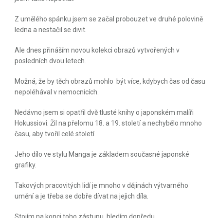
Z umělého spánku jsem se začal probouzet ve druhé polovině
ledna a nestačil se divit.
Ale dnes přináším novou kolekci obrazů vytvořených v
posledních dvou letech.
Možná, že by těch obrazů mohlo být více, kdybych čas od času
nepoléhával v nemocnicích.
Nedávno jsem si opatřil dvě tlusté knihy o japonském malíři
Hokussiovi. Žil na přelomu 18. a 19. století a nechybělo mnoho
času, aby tvořil celé století.
Jeho dílo ve stylu Manga je základem současné japonské
grafiky.
Takových pracovitých lidí je mnoho v dějinách výtvarného
umění a je třeba se dobře dívat na jejich díla.
Stojím na konci toho zástupu, hledím dopředu.