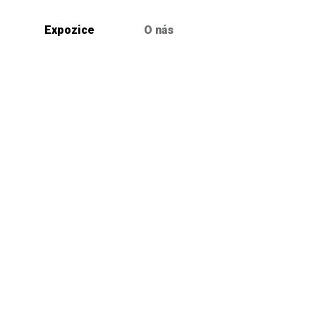
Expozice
O nás
Výstavy
Keramická setkání
Současná keramika
Kolínské roviny
Archiv