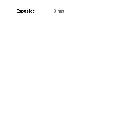
Expozice
O nás
Výstavy
Keramická setkání
Současná keramika
Kolínské roviny
Archiv